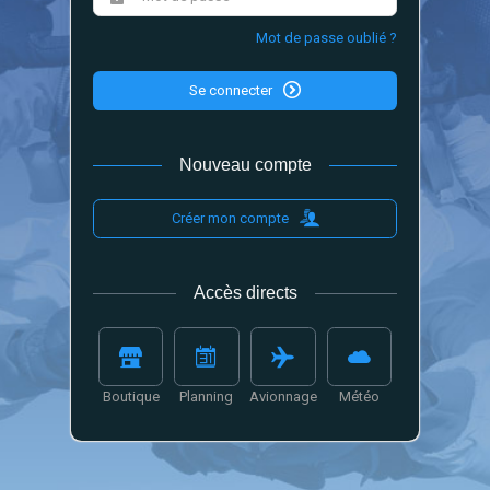
Mot de passe oublié ?
Se connecter
Nouveau compte
Créer mon compte
Accès directs
Boutique
Planning
Avionnage
Météo